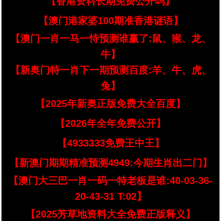
【香港资料长期免费公开吗】
【澳门港家婆100期准香港谜语】
【澳门一肖一马一恃预测谁赢了:鼠、猴、龙、
牛】
【新奥门特一肖下一期预测百度:羊、牛、虎、
兔】
【2025年新奥正版免费大全百度】
【2026年全年免费公开】
【4933333免费王中王】
【新澳门期期精准预测4949:今期生肖出二门】
【澳门大三巴一肖一码一特老板是谁:40-03-36-
20-43-31 T:02】
【2025芳草地资料大全免费正版释义】