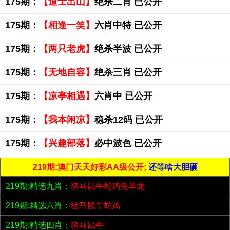
175期：
【道士出山】
绝杀二肖 已公开
175期：
【相逢一笑】
六肖中特 已公开
175期：
【两只老虎】
绝杀半波 已公开
175期：
【无地自容】
绝杀三肖 已公开
175期：
【凉亭相遇】
六肖中 已公开
175期：
【我本闲凉】
稳杀12码 已公开
175期：
【兴趣部落】
必中波色 已公开
219期:澳门天天好彩AA级公开;
还等啥大胆砸
219期:精选九肖：
猪马鼠牛蛇鸡兔羊龙
219期:精选六肖：
猪马鼠牛蛇鸡
219期:精选四肖：
猪马鼠牛