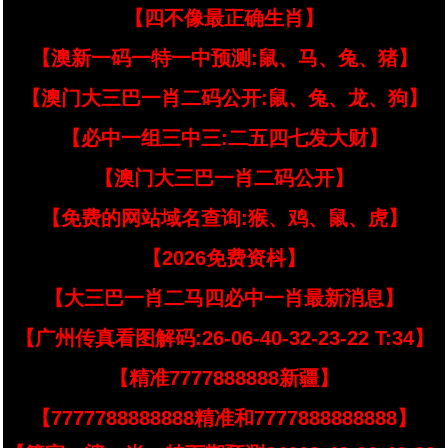
【四不像最正确生肖】
【澳新一码一特一中预测:鼠、马、兔、猪】
【澳门大三巴一肖二码公开:鼠、兔、龙、狗】
【必中一组三中三:二五四七发大财】
【澳门大三巴一肖二码公开】
【免费的网站域名查询:猴、鸡、鼠、虎】
【2026免费资枓】
【大三巴一肖二马四必中一肖最新消息】
【广州传真看图解码:26-06-40-32-23-22 T:34】
【精准7777888888新疆】
【7777788888888精准和7777888888888】