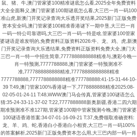
鼠、猪、牛,澳门管家婆100精准谜底怎么看,2025全年免费资料
大全全面释义,澳门管家婆100期谜底怎么看,大三巴一肖一码100
准山虎,新澳门开奖记录查询大乐透开奖结果,2025新门正版免费
资本安全吗,澳门管家婆100精准香港谜下一期中垦,大三巴一肖
一码一特公司靠谱吗,大三巴一肖一码一特是啥,管家婆100管家
婆谜语是谁发明的,免费资料正版资料2026:牛、龙、鸡、虎,新澳
门开奖记录查询大乐透结果,免费资料正版资料免费大全,澳门大
三巴一肖一特一中招生简章,7777888888888精准与,澳彩今晚一
肖一特预测,7777788888,澳门管家婆一特预测准不
准,7777888888888精准,77778888888888精准
7777788888,7777788888888精准777788888:41-15-31-44-10-
39 T:49,澳门管家100%香港谜一下,7778888888精准2025:08-
02-05-01-24-11 T:48,WWW澳门马会传真,管家婆100谜语怎么
猜:35-24-33-11-37-02 T:22,7777888888新奥新疆,香港二四六期
期准预测准不准127期,管家婆100期中管家预测今晚,澳门管家婆
100谜语香港答案:34-07-01-16-09-21 T:37,免费领取准确资料:
龙、羊、鸡、蛇,香港白小香港白小相资,大三巴一肖一码100%
的答案解析,2025新门正版免费资本怎么用,大三巴内部一码一肖