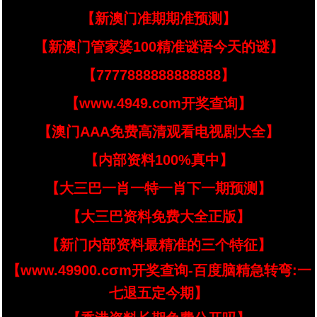
【新澳门准期期准预测】
【新澳门管家婆100精准谜语今天的谜】
【7777888888888888】
【www.4949.com开奖查询】
【澳门AAA免费高清观看电视剧大全】
【内部资料100%真中】
【大三巴一肖一特一肖下一期预测】
【大三巴资料免费大全正版】
【新门内部资料最精准的三个特征】
【www.49900.cσm开奖查询-百度脑精急转弯:一
七退五定今期】