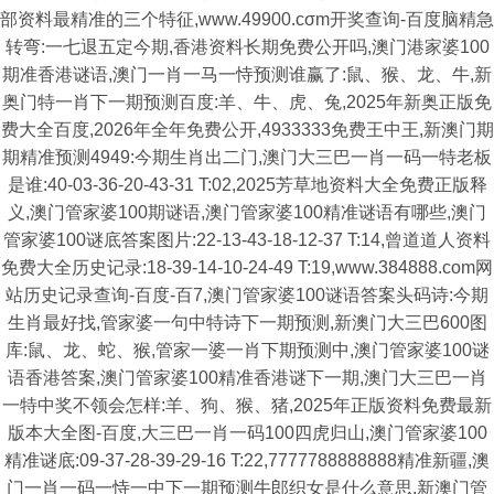
部资料最精准的三个特征,www.49900.cσm开奖查询-百度脑精急
转弯:一七退五定今期,香港资料长期免费公开吗,澳门港家婆100
期准香港谜语,澳门一肖一马一恃预测谁赢了:鼠、猴、龙、牛,新
奥门特一肖下一期预测百度:羊、牛、虎、兔,2025年新奥正版免
费大全百度,2026年全年免费公开,4933333免费王中王,新澳门期
期精准预测4949:今期生肖出二门,澳门大三巴一肖一码一特老板
是谁:40-03-36-20-43-31 T:02,2025芳草地资料大全免费正版释
义,澳门管家婆100期谜语,澳门管家婆100精准谜语有哪些,澳门
管家婆100谜底答案图片:22-13-43-18-12-37 T:14,曾道道人资料
免费大全历史记录:18-39-14-10-24-49 T:19,www.384888.com网
站历史记录查询-百度-百7,澳门管家婆100谜语答案头码诗:今期
生肖最好找,管家婆一句中特诗下一期预测,新澳门大三巴600图
库:鼠、龙、蛇、猴,管家一婆一肖下期预测中,澳门管家婆100谜
语香港答案,澳门管家婆100精准香港谜下一期,澳门大三巴一肖
一特中奖不领会怎样:羊、狗、猴、猪,2025年正版资料免费最新
版本大全图-百度,大三巴一肖一码100四虎归山,澳门管家婆100
精准谜底:09-37-28-39-29-16 T:22,7777788888888精准新疆,澳
门一肖一码一恃一中下一期预测牛郎织女是什么意思,新澳门管