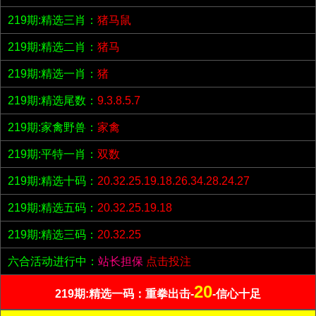
219期:精选三肖：
猪马鼠
219期:精选二肖：
猪马
219期:精选一肖：
猪
219期:精选尾数：
9.3.8.5.7
219期:家禽野兽：
家禽
219期:平特一肖：
双数
219期:精选十码：
20.32.25.19.18.26.34.28.24.27
219期:精选五码：
20.32.25.19.18
219期:精选三码：
20.32.25
六合活动进行中：
站长担保
点击投注
20
219期:精选一码：重拳出击-
-信心十足