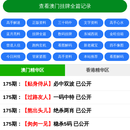
查看澳门挂牌全篇记录
高手解迷
正版资料
三十码中
文字资料
高手心水
蓝月亮料
挂牌全篇
数码挂牌
东城西就
金旺信箱
曾道人信
跑狗玄机
看图解码
新老藏宝
四不像图
今日闲情
管家婆图
高手资料
本站推荐
看图解码
澳门精华区
香港精华区
175期：
【贴身侍从】
必中双波 已公开
175期：
【过路友人】
一码中特 已公开
175期：
【熬出头儿】
绝杀两肖 已公开
175期：
【匆匆一见】
稳杀5码 已公开